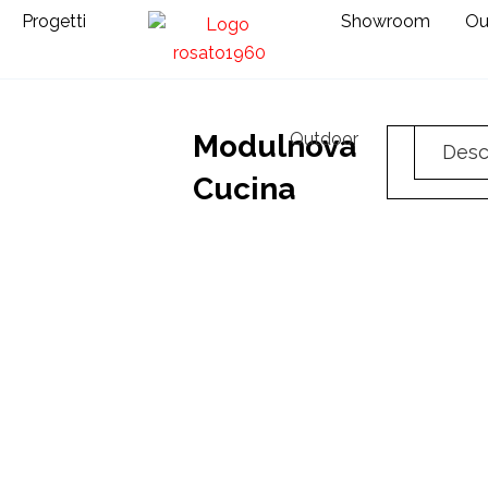
i
Progetti
Showroom
Ou
Modulnova
Outdoor
Richiedi
Desc
info
Cucina